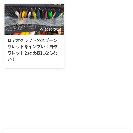
2026/5/24
ロデオクラフトのスプーン
ワレットをインプレ！自作
ワレットとは比較にならな
い！
以前自作スプーンワレットの記事
を書きましたが、コンパクトに収
納したくなったためロデオクラフ
トのスプーンワレットを購入しま
した。実際使ってみたらそこらの
メーカーや自作のものとは全く違
ったので紹介したいと思います。
ロデオクラフトとは？ ほぼ説明
はいらないと思いますが、ロデオ
クラフトはエリアトラウト用のル
アーを販売しているメーカーにな
ります。 有名なルアーはノアや