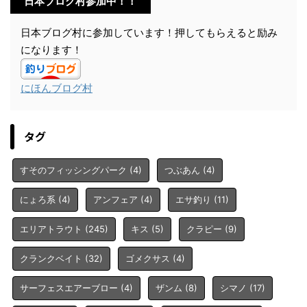
日本ブログ村参加中！！
日本ブログ村に参加しています！押してもらえると励み
になります！
にほんブログ村
タグ
すそのフィッシングパーク
(4)
つぶあん
(4)
にょろ系
(4)
アンフェア
(4)
エサ釣り
(11)
エリアトラウト
(245)
キス
(5)
クラピー
(9)
クランクベイト
(32)
ゴメクサス
(4)
サーフェスエアーブロー
(4)
ザンム
(8)
シマノ
(17)