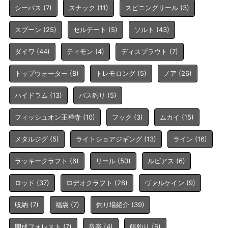
シーバス
(7)
スナック
(11)
スピニングリール
(3)
スプーン
(25)
セルテート
(5)
ソルト
(43)
ダイワ
(44)
ティモン
(4)
ディスプラウト
(7)
トップウォーター
(8)
トレモロング
(5)
ノア
(26)
ハイドラム
(13)
バス釣り
(5)
フィッシュオン王禅寺
(10)
フック
(3)
ムカイ
(15)
メタルジグ
(5)
ライトショアジギング
(13)
ライン
(16)
ラッキークラフト
(6)
リール
(50)
ルビアス
(6)
ロッド
(37)
ロデオクラフト
(28)
ヴァルケイン
(9)
収納
(7)
福袋
(7)
釣り場紹介
(39)
開成フォレスト
(7)
音楽
(4)
餌釣り
(6)