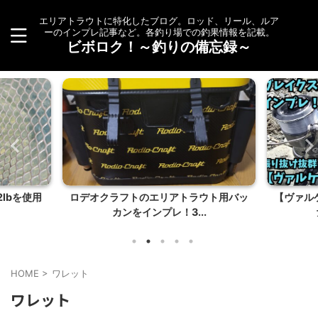
エリアトラウトに特化したブログ。ロッド、リール、ルア
ーのインプレ記事など。各釣り場での釣果情報を記載。
ビボロク！～釣りの備忘録～
lbを使用
ロデオクラフトのエリアトラウト用バッ
【ヴァル
カンをインプレ！3...
HOME
>
ワレット
ワレット