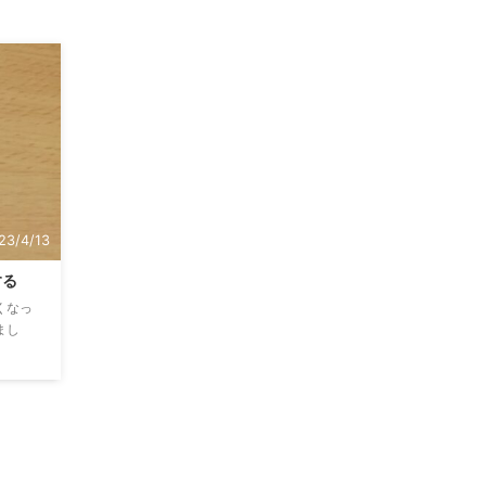
23/4/13
する
くなっ
まし
すか
o」と
紹介文
の広い
上を可