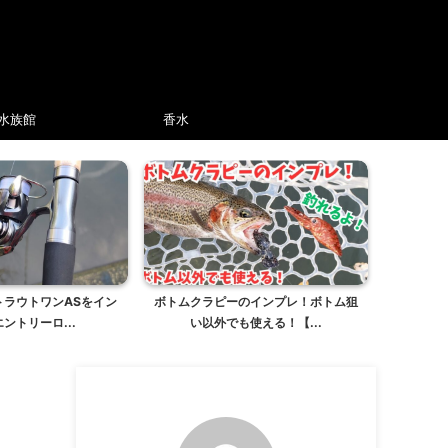
水族館
香水
トラウトワンASをイン
ボトムクラピーのインプレ！ボトム狙
ントリーロ...
い以外でも使える！【...