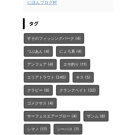
にほんブログ村
タグ
すそのフィッシングパーク
(4)
つぶあん
(4)
にょろ系
(4)
アンフェア
(4)
エサ釣り
(11)
エリアトラウト
(245)
キス
(5)
クラピー
(9)
クランクベイト
(32)
ゴメクサス
(4)
サーフェスエアーブロー
(4)
ザンム
(8)
シマノ
(17)
シーバス
(7)