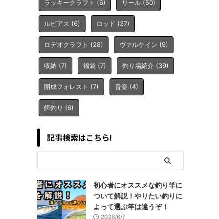
ラッキークラフト
(6)
リール
(50)
ルビアス
(6)
ロッド
(37)
ロデオクラフト
(28)
ヴァルケイン
(9)
収納
(7)
福袋
(7)
釣り場紹介
(39)
開成フォレスト
(7)
音楽
(4)
餌釣り
(6)
記事検索はこちら!
初心者にオススメな釣り竿に
ついて解説！やりたい釣りに
よって選ぶ竿は違うぞ！
2026/6/7