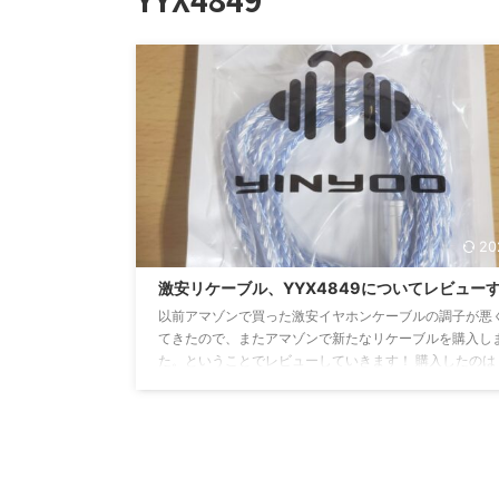
20
激安リケーブル、YYX4849についてレビュー
以前アマゾンで買った激安イヤホンケーブルの調子が悪
てきたので、またアマゾンで新たなリケーブルを購入し
た。ということでレビューしていきます！ 購入したのは
YYX4849 この「YYX4849」です。これが商品名なんで
ね？笑 お値段は約3000円！！ 作っているのは「Yinyo
いう会社です。商品説明を見ると中華製みたいですね。 
を引用すると、 線材に伝送ロスを抑え、クリアでレンジ
特性のOFC導体に鮮やかで伸びのある高域と解像度の向
能にする銀メッキ加工を施し16芯で編込みを ...