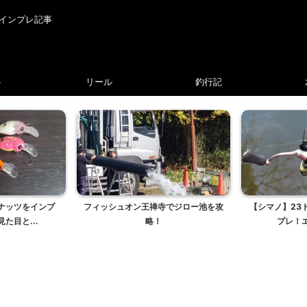
インプレ記事
ト
リール
釣行記
ナッツをインプ
フィッシュオン王禅寺でジロー池を攻
【シマノ】23
た目と...
略！
プレ！エ