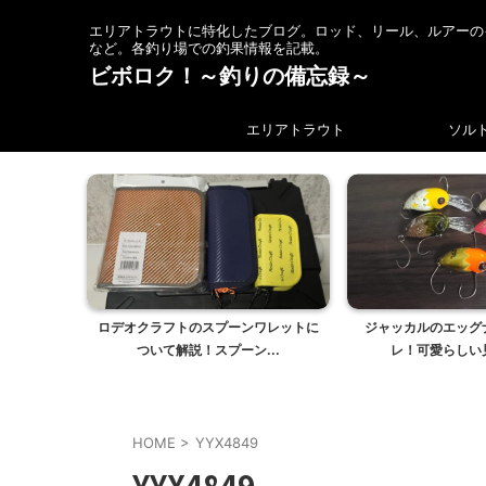
エリアトラウトに特化したブログ。ロッド、リール、ルアーの
など。各釣り場での釣果情報を記載。
ビボロク！～釣りの備忘録～
エリアトラウト
ソル
ロデオクラフトのスプーンワレットに
ジャッカルのエッグ
ついて解説！スプーン...
レ！可愛らしい見
HOME
>
YYX4849
YYX4849