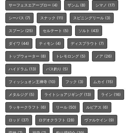
サーフェスエアーブロー
(4)
ザンム
(8)
シマノ
(17)
シーバス
(7)
スナック
(11)
スピニングリール
(3)
スプーン
(25)
セルテート
(5)
ソルト
(43)
ダイワ
(44)
ティモン
(4)
ディスプラウト
(7)
トップウォーター
(8)
トレモロング
(5)
ノア
(26)
ハイドラム
(13)
バス釣り
(5)
フィッシュオン王禅寺
(10)
フック
(3)
ムカイ
(15)
メタルジグ
(5)
ライトショアジギング
(13)
ライン
(16)
ラッキークラフト
(6)
リール
(50)
ルビアス
(6)
ロッド
(37)
ロデオクラフト
(28)
ヴァルケイン
(9)
収納
(7)
福袋
(7)
釣り場紹介
(39)