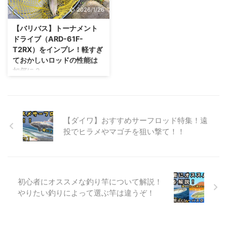
ト）をメインに扱っており、年中
すそのフィッシングパークは静岡
...
2026/1/26
釣りができるフィールドとなって
県裾野市にある管理釣り場になり
います。 湧き水によりトラウト
ます。 魚のアベレージが大き
【バリバス】トーナメント
たちが生息しやすい水温が保たれ
く、魚の量も一般的な管理釣り場
ドライブ（ARD-61F-
ているため、どうやら夏場でも大
と比べて多いのが特徴 車でのア
T2RX）をインプレ！軽すぎ
丈夫なようです。エリアトラウト
クセスも大変よく、裾野IC・沼津
ておかしいロッドの性能は
は秋からGWぐらいまでしか営業
ICを降りて15分と非常に行きやす
如何に？
しない場所も多いので１年中エリ
い釣り場です。 レギュレーショ
バリバスのエリアドライブシリー
アをやりたい方にはオススメの場
ンは緩めで、イトウ以外のキープ
ズといえば赤竿と呼ばれる「エリ
所です。 エサ釣りとつかみ取り
制限はありません。 しかしスカ
アドライブ TS」が有名ですが、
あ ...
リの使用が禁止なのでクーラーボ
その他にもさらにとがった性能の
ックスを持っていく必要 ...
【ダイワ】おすすめサーフロッド特集！遠
ロッドも存在します。その名は
投でヒラメやマゴチを狙い撃て！！
「ARD-61F-T2RX」 どこが尖っ
ているのかといわれるとまずはそ
の軽さ！なんと49g!!それでいて
フルカーボンではなくグラスも入
っていて粘り強いという・・・普
初心者にオススメな釣り竿について解説！
通は考えられない特徴を持ってい
やりたい釣りによって選ぶ竿は違うぞ！
ます。 今回は良い意味でおかし
い「ARD-61F-T2RX」を紹介し
ていきます！ スペックについて
基本的なスペックはこちら！ モ