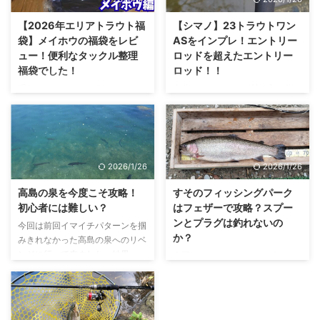
【2026年エリアトラウト福
【シマノ】23トラウトワン
袋】メイホウの福袋をレビ
ASをインプレ！エントリー
ュー！便利なタックル整理
ロッドを超えたエントリー
福袋でした！
ロッド！！
明けましておめでとうございま
自分でもタイトルの付け方が分か
す！！今年の福袋はメイホウのタ
らなくなっていますがそれぐらい
ックルボックス福袋にしました！
良いロッドだという事を伝えたく
内容がわかっているので特に驚く
てこのようなタイトルになりまし
ようなものはないのですが前から
た笑 シマノのこの価格帯のロッ
欲しかったものなので購入してみ
ドは毎度素晴らしい出来ですね。
2026/1/26
2026/1/26
ました！！ 購入した福袋の内容
純粋にエントリーロッドとして考
福袋の内容はこんな感じでした！
えるとちょっとお高めですがそれ
高島の泉を今度こそ攻略！
すそのフィッシングパーク
バーサスについては持っているの
を凌駕するスペック！！ 最初か
初心者には難しい？
はフェザーで攻略？スプー
ですがエリアトラウト用とその他
らちょっとひいき目な評価となっ
ンとプラグは釣れないの
今回は前回イマイチパターンを掴
の釣り用に分けようと思っていた
ていますが早速インプレ記事にい
か？
みきれなかった高島の泉へのリベ
のでまあ持っていても良いかと笑
きます！！ 23トラウトワンと
ンジに行って来ました。結果
今回はすそのフィッシングパーク
限定カラーですしね笑 その他の
は？ 日本全国のエリアトラウト
は・・・ということで早速記事に
に行ってきました。三連休初日と
商品については最近発売されたエ
に。本格仕様で新しくなったベー
いきます！！ 高島の泉とは？ 高
いうことで、混むのを覚悟で勝負
リアトラウト用の商品なので欲し
シックなロッド。 エリアトラウ
島の泉は滋賀県高島市にある管理
してきましたがはたして釣果は？
かったものになります。届いた商
トロッドに求められる基本性能を
釣り場です。主にマス類（トラウ
すそのフィッシングパークとは？
品のインプレについてはまた別 ...
向上させたベーシックシリーズが