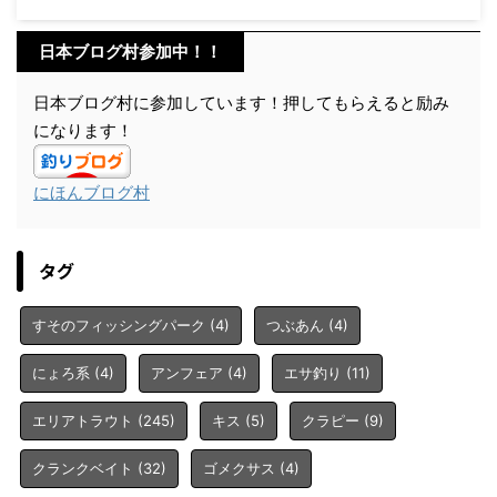
日本ブログ村参加中！！
日本ブログ村に参加しています！押してもらえると励み
になります！
にほんブログ村
タグ
すそのフィッシングパーク
(4)
つぶあん
(4)
にょろ系
(4)
アンフェア
(4)
エサ釣り
(11)
エリアトラウト
(245)
キス
(5)
クラピー
(9)
クランクベイト
(32)
ゴメクサス
(4)