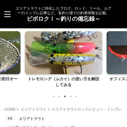
エリアトラウトに特化したブログ。ロッド、リール、ルア
ーのインプレ記事など。各釣り場での釣果情報を記載。
ビボロク！～釣りの備忘録～
い方を解説
オフィスユーカリのロッド ホッピンパ
持ち運び
ック（hoppin...
HOME
>
エリアトラウト
>
エリアトラウトロッドレビュー・インプレ
>
PR
エリアトラウト