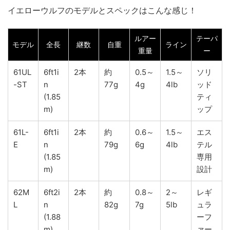
イエローウルフのモデルとスペックはこんな感じ！
ルアー
テーパ
モデル
全長
継数
自重
ライン
重量
ー
61UL
6ft1i
2本
約
0.5～
1.5～
ソリ
-ST
n
77g
4g
4lb
ッド
(1.85
ティ
m)
ップ
61L-
6ft1i
2本
約
0.6～
1.5～
エス
E
n
79g
6g
4lb
テル
(1.85
専用
m)
設計
62M
6ft2i
2本
約
0.8～
2～
レギ
L
n
82g
7g
5lb
ュラ
(1.88
ーフ
m)
ァー