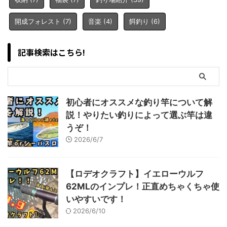
開成フォレスト
(7)
音楽
(4)
餌釣り
(6)
記事検索はこちら!
初心者にオススメな釣り竿について解
説！やりたい釣りによって選ぶ竿は違
うぞ！
2026/6/7
【ロデオクラフト】イエローウルフ
62MLのインプレ！正直めちゃくちゃ使
いやすいです！
2026/6/10