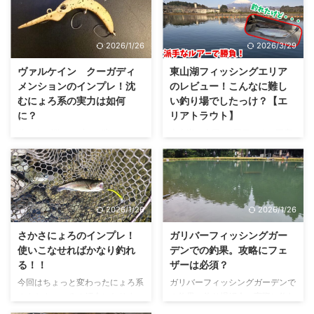
2026/1/26
2026/3/29
ヴァルケイン クーガディ
東山湖フィッシングエリア
メンションのインプレ！沈
のレビュー！こんなに難し
むにょろ系の実力は如何
い釣り場でしたっけ？【エ
に？
リアトラウト】
使おうか悩んでずっと迷っていた
東山湖は今回で2回目ですが正直
のがクーガディメンション。なん
納得できる釣果かと言われる
でかっていうとその形状ですよね
と・・・またリベンジしにいくと
笑 さすがにちょっと曲がりすぎ
思います笑 スケジュールを見な
じゃないの？って気はしてたんで
いで行った所大会もやっていたの
すが、安く売っていて使ってみて
でその様子もあわせてのレビュー
2026/1/26
2026/1/26
もいいかなと思ったので試してみ
となります。 東山湖フィッシン
ました。 クーガディメンション
グエリアとは？ 場所 特徴 東山湖
さかさにょろのインプレ！
ガリバーフィッシングガー
とは？ クーガディメンションは
フィッシングエリアは、富士山の
使いこなせればかなり釣れ
デンでの釣果。攻略にフェ
ヴァルケインから発売されている
麓に位置する管理釣り場で、天気
る！！
ザーは必須？
エリアトラウト用のルアーです。
の良い日には湖越しに雄大な富士
今回はちょっと変わったにょろ系
ガリバーフィッシングガーデンで
リンク 特徴 クーガディメンショ
山を望むことができます。自然に
のさかさにょろの紹介になりま
の釣果・釣り場紹介。実際に釣れ
ンの特徴は何といってもその湾曲
囲まれたロケーションのため、釣
す。見た目からクセは強いですが
たルアーの紹介。レギュレーショ