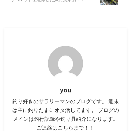
にエリアトラウトで使用されてい
ます。 海釣り用のタモ網と大き
く違うのは材質(タモ網は主にナ
イロン)と長さになります。 エリ
アトラウトでは岸際でランディン
...
you
釣り好きのサラリーマンのブログです。 週末
は主に釣りたまにオタ活してます。 ブログの
メインは釣行記録や釣り具紹介になります。
ご連絡はこちらまで！！