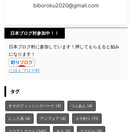
biboroku2020@gmail.com
日本ブログ村参加中！！
日本ブログ村に参加しています！押してもらえると励み
になります！
にほんブログ村
タグ
すそのフィッシングパーク
(4)
つぶあん
(4)
にょろ系
(4)
アンフェア
(4)
エサ釣り
(11)
エリアトラウト
(245)
キス
(5)
クラピー
(9)