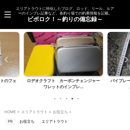
エリアトラウトに特化したブログ。ロッド、リール、ルア
ーのインプレ記事など。各釣り場での釣果情報を記載。
ビボロク！～釣りの備忘録～
ェンジャー
バイブレーション（バリッド）でシーバ
高いエレ
.
ス狙いin旧江戸川...
HOME
>
エリアトラウト
>
お役立ち
>
PR
お役立ち
エリアトラウト