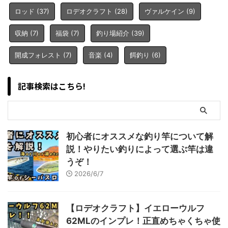
ロッド
(37)
ロデオクラフト
(28)
ヴァルケイン
(9)
収納
(7)
福袋
(7)
釣り場紹介
(39)
開成フォレスト
(7)
音楽
(4)
餌釣り
(6)
記事検索はこちら!
初心者にオススメな釣り竿について解
説！やりたい釣りによって選ぶ竿は違
うぞ！
2026/6/7
【ロデオクラフト】イエローウルフ
62MLのインプレ！正直めちゃくちゃ使