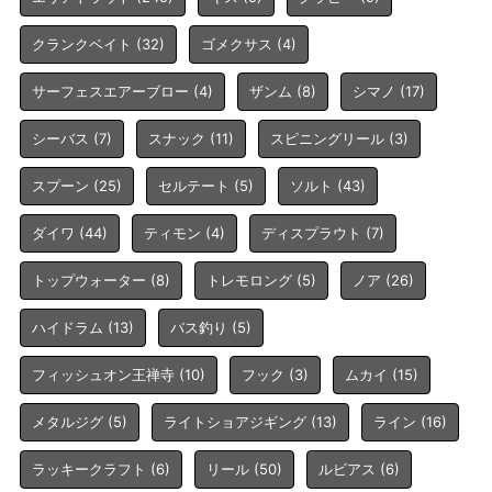
クランクベイト
(32)
ゴメクサス
(4)
サーフェスエアーブロー
(4)
ザンム
(8)
シマノ
(17)
シーバス
(7)
スナック
(11)
スピニングリール
(3)
スプーン
(25)
セルテート
(5)
ソルト
(43)
ダイワ
(44)
ティモン
(4)
ディスプラウト
(7)
トップウォーター
(8)
トレモロング
(5)
ノア
(26)
ハイドラム
(13)
バス釣り
(5)
フィッシュオン王禅寺
(10)
フック
(3)
ムカイ
(15)
メタルジグ
(5)
ライトショアジギング
(13)
ライン
(16)
ラッキークラフト
(6)
リール
(50)
ルビアス
(6)