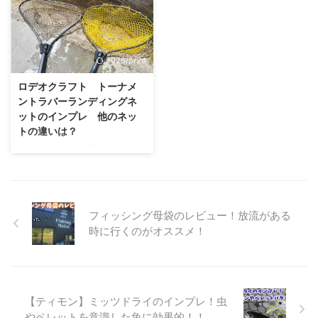
したボディだと思います！他のに
りをしながら四季折々の景色を楽
実力は如何に・・・ということで
ンなど。
ょろ系ルアーと比べてもちょっと
しめるのが大きな魅力です。 東
早速記事に行きます！ さかさに
異質なぐらい曲がってます笑 他
山湖は管理釣り場としては非常に
ょろとは？ 特徴 さかさにょろは
にもにょろ系では数少ないシ ...
広い湖タイプのポンドで、遠投が
1089工房から発売されているエ
...
2026/5/24
リアトラウトのにょろ系ルアーで
す！ なんといってもその特徴は
ロデオクラフト トーナメ
逆さについているリップ。リバー
ントラバーランディングネ
スリップのルアーは過去にもあり
ットのインプレ 他のネッ
ますが（ロデオのウッサ、ダイワ
トの違いは？
のリバクラなど）にょろ系のルア
今となっては中々手に入らないロ
ーでは初なのでは無いでしょう
デオクラフトのトーナメントラバ
か？ にょろ系で巻き上がってく
ーランディングネットを購入した
るとなるとかなり釣れる気がしま
のでそのインプレ記事になりま
すね。 リンク 種類とスペック ...
す。「普通のネットとは何が違う
フィッシング母袋のレビュー！放流がある
のか？」、「トーナメントをやら
時に行くのがオススメ！
ない人も必要なのか？」などを記
載しています。 ラバーランディ
ングネットとは？ ラバーランデ
ィングネットとはゴム製のネット
になります。 魚にできるだけダ
【ティモン】ミッツドライのインプレ！虫
メージを与えずリリースするため
やペレットを意識した魚に効果的！！