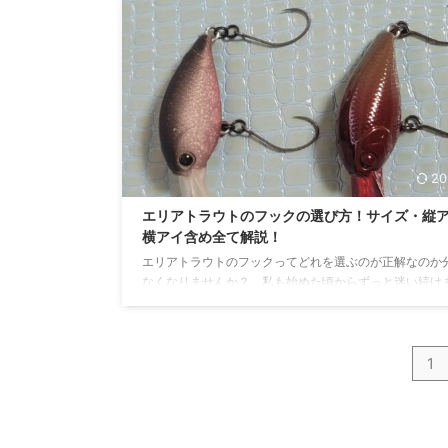
インプレしていきたいと思います！！ スプーンワレット
カーボンチェンジャーワレットに行く前に軽くスプーン
トについて解説しておきます。 こちらはロデオクラフト
ット 従来のスプーンワレットは財布のような形状をして
そこにスプーンを掛けていくことで収納してきます。収
...
20
エリアトラウトのフックの選び方！サイズ・縦
横アイ含め全て解説！
エリアトラウトのフックってどれを選ぶのが正解なのか
なくなりませんか？ 私も始めた頃からずっと迷い続け
が、やっと整理がついてきたので解説していきたいと思
す。結構細かく突っ込んでいっているので暇な時にでも
てください笑 フックの重要性 チェック フックは釣果に
1
る エリアトラウトの解説動画やネット記事等を見ると必
っていいほど「針先が甘くなってきたらフックを交換し
う」と言っているもしくは書いています。 そして基準と
「爪に引っ掛けて滑ったら交換」ともよく言われています。 