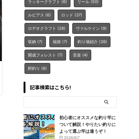
ラッキークラフト
(6)
リール
(50)
ルビアス
(6)
ロッド
(37)
ロデオクラフト
(28)
ヴァルケイン
(9)
収納
(7)
福袋
(7)
釣り場紹介
(39)
開成フォレスト
(7)
音楽
(4)
餌釣り
(6)
記事検索はこちら!
初心者にオススメな釣り竿に
ついて解説！やりたい釣りに
よって選ぶ竿は違うぞ！
2026/6/7