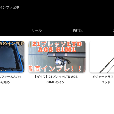
インプレ記事
ト
リール
釣行記
スフォームAのイ
【ダイワ】21プレッソLTD AGS
メジャークラフ
始め...
61ML のイン...
ロッド 