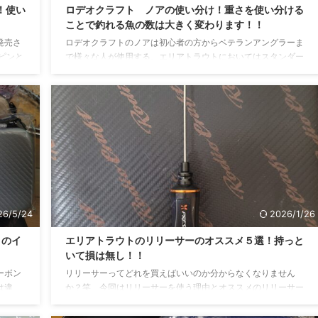
！使い
ロデオクラフト ノアの使い分け！重さを使い分ける
】
ことで釣れる魚の数は大きく変わります！！
発売さ
ロデオクラフトのノアは初心者の方からベテランアングラーま
ピンと
で様々な人が使用する、エリアトラウトにおいてはスタンダー
りま
ドなスプーンといっても差し支えないでしょう。派生系も様々
でリア
あり、派生系もあわせてスプーンローテしている方やノアのみ
。実際
でローテーションをしている方もいることでしょう。 ノアだけ
めてみ
に絞って話を進めると、重量のバリエーションは1.5g・1.8g・
とは？
2.1gの三種類になります。 0.3gしか変わらないこの重量差を使
スプー
い分ける必要があるのか・・・・？ 答えとしては「使い分けた
.
方が間違いなく釣果は伸びる！」です。私も ...
26/5/24
2026/1/26
トのイ
エリアトラウトのリリーサーのオススメ５選！持っと
いて損は無し！！
ーボン
リリーサーってどれを買えばいいのか分からなくなりません
は違
か？笑 今回はリリーサーを使う理由とオススメのリリーサー
使用感
を紹介していきたいと思います！！ リリーサーとは？ 魚へのダ
ついて
メージを少なく逃がすための器具 エリアトラウトにおけるリリ