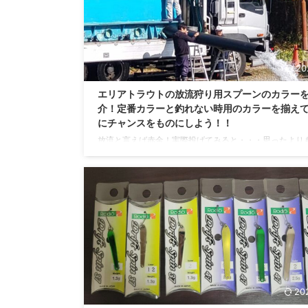
なシルエットと泳ぎのバランスに徹底的にこだわって設 ..
20
エリアトラウトの放流狩り用スプーンのカラー
介！定番カラーと釣れない時用のカラーを揃え
にチャンスをものにしよう！！
放流と言えば赤金！実際投げてみると・・・思ったより
ない？他の人も金、銀、赤金、オレ金を使っているのに
いない・・・そんな状況を見たことはありませんか？も
同じ人だけが釣り続けているような状況・・・ そんな時
以外のカラー使っている可能性が高いです。今回は放流
影に隠れがちなオススメカラーを紹介していきます。も
定番カラーについても使い方を解説しているのであわせ
ぞ！！ 放流について エリアトラウトが他の釣りと大き
は「放流」があることです。 放流の特徴 ・まだ釣られた事 
20