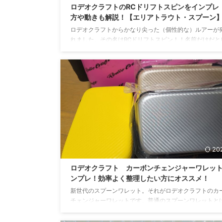
ロデオクラフトのRCドリフトスピンをインプレ
方や動きも解説！【エリアトラウト・スプーン
ロデオクラフトからかなり尖った（個性的な）ルアーが
れました。その名はRCドリフトスピン！！名前だけだと
こないかもしれませんがエリアトラウト用スプーンにな
す。今までありそうで無かった形状とその特徴的な動き
クションバイトを誘発させる能力が高いスプーンでした
に使ってみての感想と注意事項、実際釣れるのかをまと
たのでぜひ見て行ってください！！ RCドリフトスピン
RCドリフトスピンはロデオクラフトから発売されている
ンです。 写真はRCドリフトスピン RCドリフトスピンの ..
20
ロデオクラフト カーボンチェンジャーワレッ
ンプレ！効率よく整理したい方にオススメ！
新世代のスプーンワレット。それがロデオクラフトのカ
チェンジャーワレットです。普通のスプーンワレットと
い、箱型なので一体どのぐらいのスプーンが入るのか？
など気になっている方もいると思うので今回はこちらに