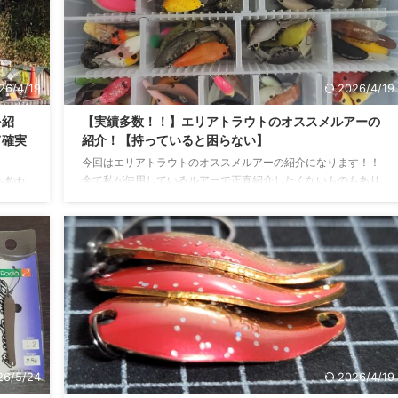
.
マーは大きく分けると2種類になります。もうひとつアルミロ
...
26/4/19
2026/4/19
を紹
【実績多数！！】エリアトラウトのオススメルアーの
て確実
紹介！【持っていると困らない】
今回はエリアトラウトのオススメルアーの紹介になります！！
全て私が使用しているルアーで正直紹介したくないものもあり
も釣れ
ます笑 持っていると多くの場面で活躍し釣果に繋がるルアーば
釣れて
かりになります！！それでは早速記事にいきます！！ ここで紹
しくは
介するのは全てメインルアー 今回ここで紹介しているのは私が
は定番
メインで使用しているルアーになります。 多くの釣り場で安定
狙いで
した実績を誇っており、ブログ内にも多数釣果がある記事を載
ちろん
せています。 スプーン編 ノア / ロデオクラフト エリアトラ
てどう
ウトの中でも鉄板中の鉄板！ どんなシチュエーショ ...
く違うの
...
26/5/24
2026/4/19