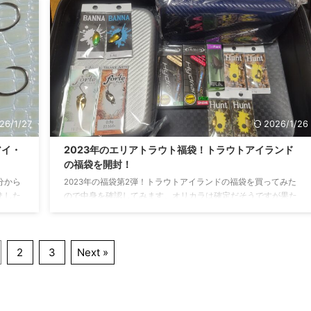
とは？
ーサーは「魚へのダメージを極力減らし、ダメージを少なく逃
ワレッ
がす事を主な目的としています。 なぜリリーサーを使うのか？
のワレ
トラウトたちはもちろん食べてもおいしい魚ですが、ゲームフ
おり、
ィッシングの対象魚としての一面も持っています。ゲームフィ
納でき
ッシングの対象魚になるぐらいなので基本的は生命力が高く ...
26/1/27
2026/1/26
アイ・
2023年のエリアトラウト福袋！トラウトアイランド
の福袋を開封！
分から
2023年の福袋第2弾！トラウトアイランドの福袋を買ってみた
ました
ので中身を確認してみます。オリカラは確定だそうですが果た
いま
して内容は・・・？ということで早速いきます！！ トラウトア
見てみ
イランドとは？ トラウトアイランドは東京都千代田区にあるエ
直結す
リアトラウト専門ショップです。 JRの最寄りは御徒町駅になり
2
3
Next »
ずとい
ます。少し歩きますが秋葉原駅からも行くことが出来ます。 店
ましょ
内はそこまで広くありませんが、エリアトラウトの品揃えはか
しては
なり良いです。メジャーなものからほとんど見ないマイナーな
...
ものまでかなり豊富に取り扱っています。 スプーン ...