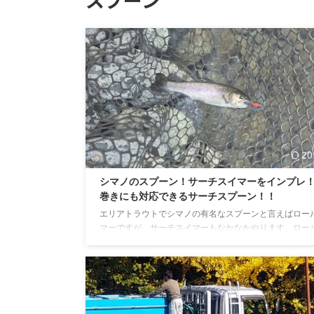
20
シマノのスプーン！サーチスイマーをインプレ
巻きにも対応できるサーチスプーン！！
エリアトラウトでシマノの有名なスプーンと言えばロー
マーですが、サーチスイマーもなかなかやります。ロー
マーとは違った魅力のあるスプーンなので今回はその紹
ります!! サーチスイマーとは？ リンク サーチスイマー
から発売されているエリアトラウト用のスプーンになり
エリアフィッシングのパイロットルアーに求められる要
縮 カーディフ・サーチスイマーは、ロールスイマーとス
イマーの中間のアクションを埋めるモデルとて、スタン