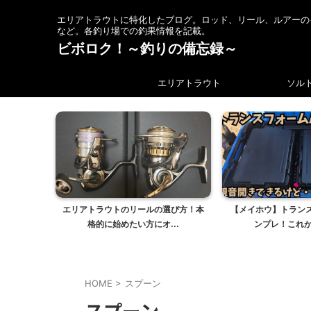
エリアトラウトに特化したブログ。ロッド、リール、ルアーの
など。各釣り場での釣果情報を記載。
ビボロク！～釣りの備忘録～
エリアトラウト
ソル
エリアトラウトのリールの選び方！本
【メイホウ】トラン
格的に始めたい方にオ...
ンプレ！これから
HOME
>
スプーン
スプーン