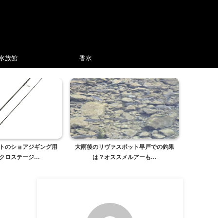
水族館
香水
トのショアジギング用
大雨後のリヴァスポット早戸での釣果
クロステージ...
は？オススメルアーも...