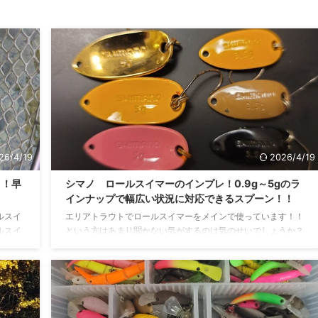
26/4/19
2026/4/19
！！早
シマノ ロールスイマーのインプレ！0.9g～5gのラ
インナップで幅広い状況に対応できるスプーン！！
ルスイ
エリアトラウトでロールスイマーをメインで使っています！！
ルスイ
という方はあまり聞かない気がするのは気のせいでしょうか？
介にな
ですがこのロールスイマー、しっかりと釣れます！！村田氏も
はシマノ
使用するシマノの鉄板スプーンを今回はインプレしていきま
ます。
す。 ロールスイマーとは？ ロールスイマーはシマノから発売さ
素を凝
れているエリアトラウト用スプーンです。村田氏がプロデュー
リムス
スしたスプーンで昔からあるので知っている方も多いかもしれ
ダード
ません。 リンク ロールスイマーのバリエーション ローススイ