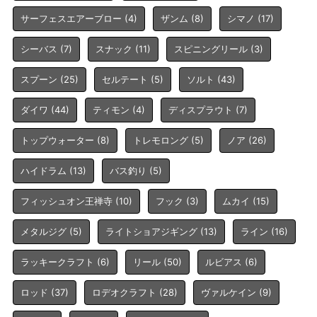
サーフェスエアーブロー
(4)
ザンム
(8)
シマノ
(17)
シーバス
(7)
スナック
(11)
スピニングリール
(3)
スプーン
(25)
セルテート
(5)
ソルト
(43)
ダイワ
(44)
ティモン
(4)
ディスプラウト
(7)
トップウォーター
(8)
トレモロング
(5)
ノア
(26)
ハイドラム
(13)
バス釣り
(5)
フィッシュオン王禅寺
(10)
フック
(3)
ムカイ
(15)
メタルジグ
(5)
ライトショアジギング
(13)
ライン
(16)
ラッキークラフト
(6)
リール
(50)
ルビアス
(6)
ロッド
(37)
ロデオクラフト
(28)
ヴァルケイン
(9)