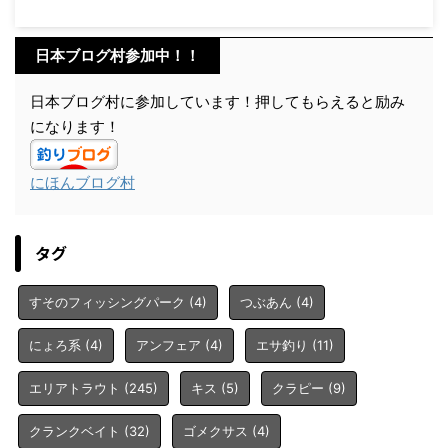
日本ブログ村参加中！！
日本ブログ村に参加しています！押してもらえると励み
になります！
にほんブログ村
タグ
すそのフィッシングパーク
(4)
つぶあん
(4)
にょろ系
(4)
アンフェア
(4)
エサ釣り
(11)
エリアトラウト
(245)
キス
(5)
クラピー
(9)
クランクベイト
(32)
ゴメクサス
(4)