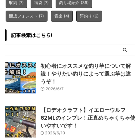
収納
(7)
福袋
(7)
釣り場紹介
(39)
開成フォレスト
(7)
音楽
(4)
餌釣り
(6)
記事検索はこちら!
初心者にオススメな釣り竿について解
説！やりたい釣りによって選ぶ竿は違
うぞ！
2026/6/7
【ロデオクラフト】イエローウルフ
62MLのインプレ！正直めちゃくちゃ使
いやすいです！
2026/6/10