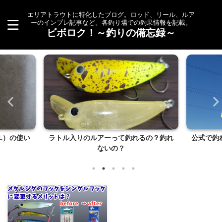
エリアトラウトに特化したブログ。ロッド、リール、ルア
ーのインプレ記事など。各釣り場での釣果情報を記載。
ビボロク！～釣りの備忘録～
L）の使い
ラトル入りのルアーって釣れるの？釣れ
公式で釣
ないの？