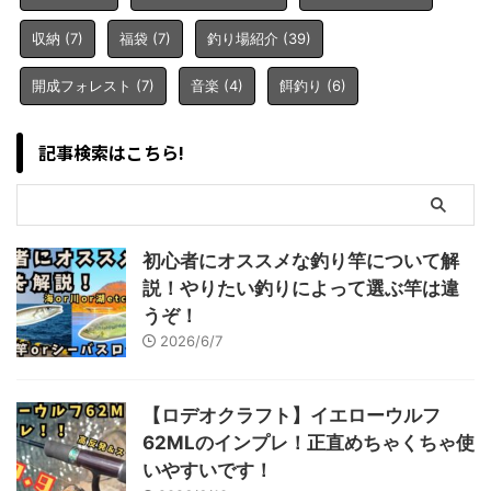
収納
(7)
福袋
(7)
釣り場紹介
(39)
開成フォレスト
(7)
音楽
(4)
餌釣り
(6)
記事検索はこちら!
初心者にオススメな釣り竿について解
説！やりたい釣りによって選ぶ竿は違
うぞ！
2026/6/7
【ロデオクラフト】イエローウルフ
62MLのインプレ！正直めちゃくちゃ使
いやすいです！