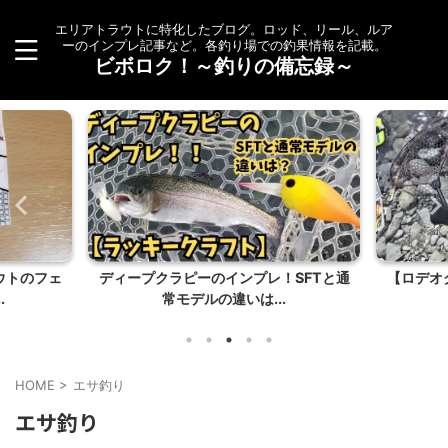
エリアトラウトに特化したブログ。ロッド、リール、ルア
ーのインプレ記事など。各釣り場での釣果情報を記載。
ビボロク！～釣りの備忘録～
ウトのフェ
ディープクラピーのインプレ！SFTと通
【ロデオ
.
常モデルの違いは...
HOME
>
エサ釣り
エサ釣り