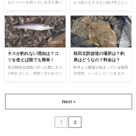
なイメージを持っている方も多い
キス釣りをするなら投げ竿よりシ
ほとんどでしょう。 汽水域～海
か 逆に釣りを始めたばかりの人
と思います。「遠くに投げれば釣
ーバスロッドやショアジギングロ
になると「アナハゼ」「イトヒキ
は仕掛けを動かしている時に動か
れるのか？」と聞かれるとそんな
ッドがオススメです。今回はキス
ハゼ」なども混じりますが、マハ
しすぎて底から仕掛けが浮いてい
ことは無く、ハイシーズンであれ
釣りにルアー竿をオススメする理
ゼと比較すると数は少ない ...
ることが分からない場合もありま
ば以外なほど近くで釣れることも
由を書いていきます。 ルアーロ
す。これは天秤の種類で底の感知
あります。 ただ、やはり釣り場
ッドを勧める理由 理由①:軽い
の ...
のメインはサーフ（砂浜）である
シーバスロッドやショアジギング
2024/2/4
2024/2/4
ことが多く遠投できた方が有利に
ロッドはルアーを操作するための
なるというのは間違いありませ
竿なので軽く作られています。
キスが釣れない理由は？コ
秋田北防波堤の場所は？釣
ん。 そこで「遠投するにはどう
キス釣りは天秤を動かす釣りなの
ツを使えば誰でも簡単！
果はどうなの？料金は？
したらよいのか？」という事を考
で、竿が軽いほうが間違いなく釣
先日秋田北堤防に行った際にキス
昨年より開放が始まっている秋田
えた時に一番手軽な方法がPEラ
りやすいです。 理由②：トラブ
が釣れました。簡単と言われてい
北堤防。いったいどこにあるの
インを使うということだと思いま
ルが少ない 投げ竿（振り出し）
るキス釣りですが、コツを押さえ
か？そして釣れるのか？今回は行
す。今回はキス釣りでPEライン
はガイドを押し込んで固定するの
ておかないとと釣れないこと
ってみたので記事にしていきま
を使うメリットについて記事にし
で、キャストを繰り返すとずれて
も・・・。今回は今までの経験か
す。 秋田北堤防とは 場所は？ 秋
ました！ キス釣りでPEラインを
回転したりするので若干ですがト
ら釣れない時の理由と対策を記事
田北堤防は秋田市にある防波堤に
...
ラブルが発生する可能性が高い ...
Next »
にしていきます。 キスの特徴 キ
なります。 秋田市内の方に説明
スは砂地に生息しており、水底に
すると駅方面から向かい、セリオ
いる魚になります。 初夏から秋
ンを過ぎて右に曲がると天王方面
1
2
ぐらいにかけて浅瀬にやってき
に向かう所を曲がらずにまっすぐ
て、手軽に釣れるようになりま
進むとすぐにつきます笑 こちら
す。 釣れない理由 餌が違う キス
は秋田駅から 特徴は？ 全長は