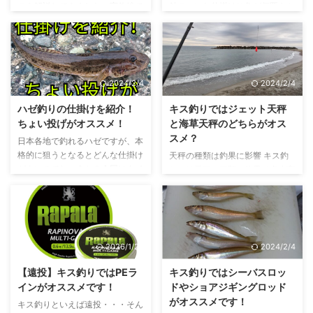
のを解説してきました。実釣編で
針のついた仕掛けに魚が何匹もか
など)や2m前後の振り出し竿を使
スズキ目ニベ科シログチ属の魚
は釣り場での行動について解説し
かっているのを見たことはありま
用する投げ釣りです。 ターゲッ
・標準和名はシログチ ・東北以
ていきます。 サビキ釣りの基本
せんか？ それがサビキ釣りにな
トはキスやカサゴ、メバルなどの
南に分布 ・大きさは20～40cm
的な場所は漁港 サビキ釣りのチ
ります。今回はそのサビキ釣りに
根魚関係、アジやクロダイなど ...
前後 ・小魚、甲殻類、多毛類な
ェックポイント ・基本的には漁
ついて解説していきたいと思いま
どを食べる動物食性 ・ ...
港で釣る ・磯は初心者はNG サビ
す。 サビキ釣りとは？ サビキ釣
2024/2/4
2024/2/4
キ釣りの主な場所は港になりま
りとは？ エサを撒き、疑似餌で
す。ある程度水深がないとそもそ
魚を騙す釣り サビキ釣りとは魚
ハゼ釣りの仕掛けを紹介！
キス釣りではジェット天秤
も釣り自体が成立しないため、水
を寄せるエサ(撒き餌)をまき、そ
ちょい投げがオススメ！
と海草天秤のどちらがオス
深がある場所であることは最低条
の中にエサに似せた針(疑似餌)を
スメ？
日本各地で釣れるハゼですが、本
件となります。 砂浜だと釣り自
漂わせて釣る釣り方になります。
格的に狙うとなるとどんな仕掛け
天秤の種類は釣果に影響 キス釣
体ができません（投げサビキは
本物の中に偽物を混ぜることで魚
がよいのでしょうか？今回はタイ
りでは天秤の種類で釣果は多少変
別） 磯で釣るという選択肢もあ
を騙して釣るということになりま
トルにもありますが、ハゼ釣りに
わってくるのかなと私は考えま
りますが、初心者の方にはオスス
す。 狙える魚は？ アジ 狙える魚
よく使われる仕掛けの紹介とその
す。 初心者ほど影響が出やすい
メしません。 足場が悪いことが
アジ、サバ、イワシなどの青魚が
中でも最も効率よく釣れると思わ
正直な所、ベテランの人が天秤を
多く、潮の流れも速い事も多いの
メイン サビキ釣 ...
れるちょい投げ釣りについての紹
変えてもそこまで釣果は変わらな
...
介になります！ ハゼとは？ 釣り
いと思います。それは、経験から
2026/1/26
2024/2/4
で狙うのは「マハゼ」という種類
底を取れているかの確認を確実に
写真はマハゼ ハゼ自体の種類は
できるからであり底から仕掛けが
【遠投】キス釣りではPEラ
キス釣りではシーバスロッ
2000種以上おり非常に種類が多
浮くことがほとんど無いからで
インがオススメです！
ドやショアジギングロッド
い魚ですが、日本の河川や海で釣
す。 キーポイントは仕掛けを動
がオススメです！
キス釣りといえば遠投・・・そん
れるものについては「マハゼ」が
かしたときに底から離れていない