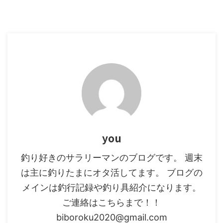
釣りのエサは何を使用しています
800m近くありかなり長い堤防と
か？青イソメ使っている方。キス
なっています。 左写真は先端
狙いではオススメしません。 青
側 右は入口側になります。もう
イソメはいろいろ釣れる安くて良
入り口見えてませんね笑（700m
いエサですが、キスを狙うとなる
地点） 先端にいくほど水深は ...
と ...
you
釣り好きのサラリーマンのブログです。 週末
は主に釣りたまにオタ活してます。 ブログの
メインは釣行記録や釣り具紹介になります。
ご連絡はこちらまで！！
biboroku2020@gmail.com