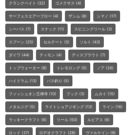
クランクベイト
(32)
ゴメクサス
(4)
サーフェスエアーブロー
(4)
ザンム
(8)
シマノ
(17)
シーバス
(7)
スナック
(11)
スピニングリール
(3)
スプーン
(25)
セルテート
(5)
ソルト
(43)
ダイワ
(44)
ティモン
(4)
ディスプラウト
(7)
トップウォーター
(8)
トレモロング
(5)
ノア
(26)
ハイドラム
(13)
バス釣り
(5)
フィッシュオン王禅寺
(10)
フック
(3)
ムカイ
(15)
メタルジグ
(5)
ライトショアジギング
(13)
ライン
(16)
ラッキークラフト
(6)
リール
(50)
ルビアス
(6)
ロッド
(37)
ロデオクラフト
(28)
ヴァルケイン
(9)