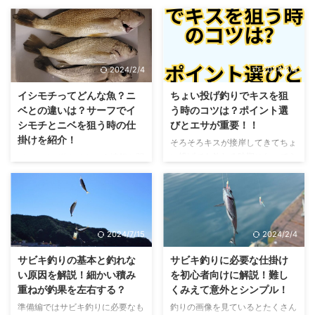
2024/2/4
2024/2/4
イシモチってどんな魚？ニ
ちょい投げ釣りでキスを狙
ベとの違いは？サーフでイ
う時のコツは？ポイント選
シモチとニベを狙う時の仕
びとエサが重要！！
掛けを紹介！
そろそろキスが接岸してきてちょ
い投げでも釣れる時期になってき
イシモチが釣れるという情報を聞
たので今回はその解説記事になり
きつけ、釣り方はろくに調べずに
ます。 最盛期は比較的簡単に釣
釣れるか試してきました。結果な
れるキスですが場所とエサを外す
んとか釣る事が出来ました。 釣
と意外と釣れなかったり・・・
れた魚を見ると２匹は同じ魚で、
おいしいキスを安定して釣るため
もう一匹は違う魚？これが似てい
2024/7/15
2024/2/4
ポイントを抑えて釣果を伸ばして
るといわれるニベとイシモチなの
いきましょう！ということで早速
か？・・・と釣り終わった後色々
サビキ釣りの基本と釣れな
サビキ釣りに必要な仕掛け
記事に行きます！ ちょい投げ釣
気になることがあったのでニベと
い原因を解説！細かい積み
を初心者向けに解説！難し
りとは？ ちょい投げ釣りは本格
イシモチについてまとめて記事に
重ねが釣果を左右する？
くみえて意外とシンプル！
的な投げ竿ではなく、ルアーロッ
してみました！ イシモチとは？
準備編ではサビキ釣りに必要なも
釣りの画像を見ているとたくさん
ド(バスロッドやエギングロッド
下がイシモチ イシモチの特徴 ・