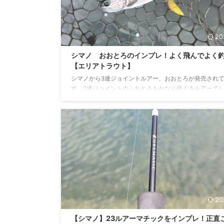
20
シマノ おおとろのインプレ！よく飛んでよく
【エリアトラウト】
シマノから3連ジョイントルアー、おおとろが発売され
す。2連ジョイントのふわとろもかなり使えるルアーで
おおとろも実用レベルなのか・・・ということでインプ
になります。 おおとろとは おおとろはシマノから発売
るエリアトラウト用のクランクベイトです。大きな特徴
3連ジョイントボディを採用しており、誰でも簡単に釣
クションを引き出せます！ ハイアピールの3連ジョイン
つ喰わせのイレギュラーアクション。 クランクの基本は
りと巻くこと。そのシンプルな釣り方の中にトラウト達を狂 
20
【シマノ】23ルアーマチックをインプレ！正直