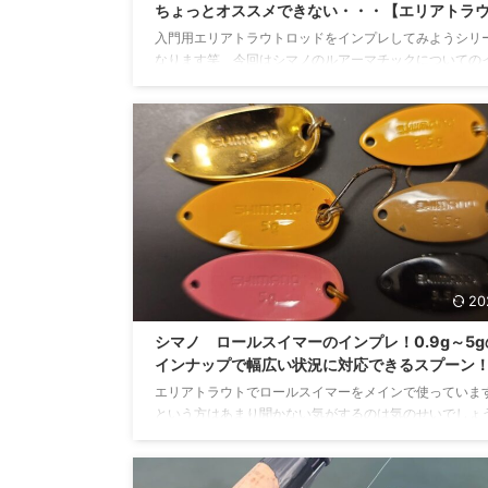
ちょっとオススメできない・・・【エリアトラ
入門用エリアトラウトロッドをインプレしてみようシリ
なります笑 今回はシマノのルアーマチックについての
レになりますが先に言っておくと正直あんまり良い印象
りませんでした。個人的な意見ではありますが素直なイ
を書いていきたいと思います。 23ルアーマチックとは？
ーマチックはシマノのルアー用のエントリーロッドで比
価格でシマノのロッドを使用することが可能です。 対象
モデルが発売されおり位置付け的には「メーカーのもの
してちょっと本格的にやってみようかな！」という方へ
...
20
シマノ ロールスイマーのインプレ！0.9g～5g
インナップで幅広い状況に対応できるスプーン
エリアトラウトでロールスイマーをメインで使っていま
という方はあまり聞かない気がするのは気のせいでしょ
ですがこのロールスイマー、しっかりと釣れます！！村
使用するシマノの鉄板スプーンを今回はインプレしてい
す。 ロールスイマーとは？ ロールスイマーはシマノか