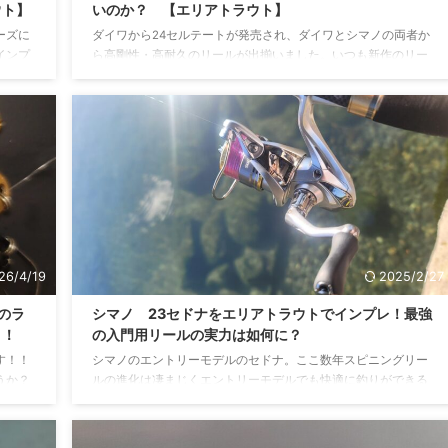
ウト】
いのか？ 【エリアトラウト】
ーズに
ダイワから24セルテートが発売され、ダイワとシマノの両者か
インプ
ら高剛性・高耐久のリールが出揃いました。いつも新作のリー
ではあ
ルが出ると話題になるのが「どちらを買うべきか？」という問
ンプレ
題。今回はタイプが似ているステラとセルテートに絞って比較
 ルア
していきたいと思います(本当はツインパワーと比較したかった
較的低
のですがC2000のハイギアが無かった) 22ステラについて ステ
魚別の
ラは言わずとしれたシマノフラグシップリールですね。 22ステ
を使用
ラからは「インフィニティループ」を採用し密巻きが実装され
向けた
たことにより大きな話題となりました。 それで ...
26/4/19
2025/2/27
のラ
シマノ 23セドナをエリアトラウトでインプレ！最強
！！
の入門用リールの実力は如何に？
す！！
シマノのエントリーモデルのセドナ。ここ数年スピニングリー
うか？
ルの進化は凄まじくエントリーモデルでも快適に釣りができる
田氏も
ようになってきました。そんな中発売されたセドナですが果た
きま
してどこまで「使える」リールなのか。今回は23セドナについ
ら発売さ
てのインプレ記事になります！ 23セドナとは？ 23セドナ セド