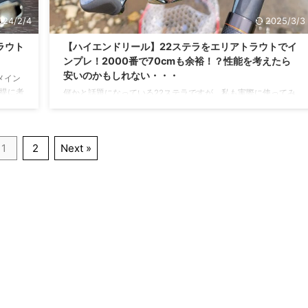
024/2/4
2025/3/3
ラウト
【ハイエンドリール】22ステラをエリアトラウトでイ
ンプレ！2000番で70cmも余裕！？性能を考えたら
安いのかもしれない・・・
メイン
前提に考
何かと話題になっている22ステラですが、私も実際に使ってみ
リアトラ
ました！18ステラを進化させた22ステラですが、果たしてエリ
どうな
アトラウトでも使用できるのか？ということで早速記事に行き
レ記事
ます！ 22ステラとは？ 22ステラはシマノから発売されている
1
2
Next »
ているス
スピニングリールのハイエンド機種 みなさんご存じの通り、22
インを
ステラはシマノから発売されている「現在の最高峰のリール」
インス
です。基本的にリールの選択肢としてはシマノかダイワしかな
いのでその中のフラグシップであるステラは間違いなく日本
一、世界一に値するリールだと思います。 22ステ ...