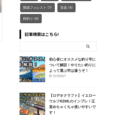
開成フォレスト
(7)
音楽
(4)
餌釣り
(6)
記事検索はこちら!
初心者にオススメな釣り竿に
ついて解説！やりたい釣りに
よって選ぶ竿は違うぞ！
2026/6/7
【ロデオクラフト】イエロー
ウルフ62MLのインプレ！正
直めちゃくちゃ使いやすいで
す！