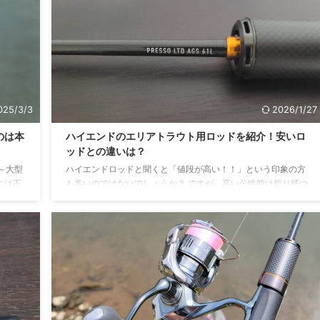
デュー
ナはシマノのエントリーモデルにあたるリールですね。 序列的
もしれ
には ネクサーブ→セドナ→サハラ→ナスキー・・・と続いてい
ススイ
ます。 ネクサーブの下もあるのですがルアーフィッシングで実
ルミロ
用できるレベルのリールとなるとギリギリネクサー ...
025/3/3
2026/1/27
のは本
ハイエンドのエリアトラウト用ロッドを紹介！安いロ
ッドとの違いは？
～大型
ハイエンドロッドと聞くと「値段が高い！！」という印象の方
には不
も多いのではないでしょうか？ ですが、高い分性能は折り紙つ
ルが発
きで一度体感すると戻れなくなるぐらいの快適さがあります。
いという
今回は今後ハイエンドロッドを買おうとしている方のためのロ
ブルが多
ッド紹介の記事になります。 それぞれメーカーにより特徴があ
でグーグ
るので自分にあったものを選びましょう！ ハイエンドロッドの
不具合
特徴 特徴 ・軽い ・感度が良い ハイエンドロッドに共通する特
どなど
徴としてまずひとつは軽さがあげられます。 最近は技術の進歩
でエントリーモデルもだいぶ軽くなってきていますが ...