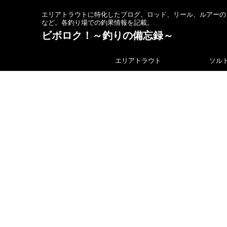
エリアトラウトに特化したブログ。ロッド、リール、ルアーの
など。各釣り場での釣果情報を記載。
ビボロク！～釣りの備忘録～
エリアトラウト
ソル