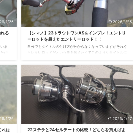
26/1/26
2026/1/26
釣れる
【シマノ】23トラウトワンASをインプレ！エントリ
ーロッドを超えたエントリーロッド！！
ていま
自分でもタイトルの付け方が分からなくなっていますがそれぐ
したが
らい良いロッドだという事を伝えたくてこのようなタイトルに
レ記事
なりました笑 シマノのこの価格帯のロッドは毎度素晴らしい出
されてい
来ですね。純粋にエントリーロッドとして考えるとちょっとお
として
高めですがそれを凌駕するスペック！！ 最初からちょっとひい
れるア
き目な評価となっていますが早速インプレ記事にいきます！！
トが放
23トラウトワンとは？ 日本全国のエリアトラウトに。本格仕様
ゆっく
で新しくなったベーシックなロッド。 エリアトラウトロッドに
...
求められる基本性能を向上させたベーシックシリーズが ...
26/1/26
2025/2/27
これは
22ステラと24セルテートの比較！どちらを買えばよ