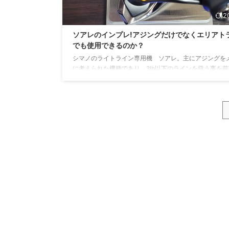
2
ソアレのインプレ!アジングだけでなくエリアト
でも使用できるのか？
シマノのライトライン専用機 ソアレ。主にアジングを
に考えられた機種であり、3lb以下のラインを扱う事を
えられていそうです。同じく3lb付近のラインを扱うエ
ウトでも問題なく使用できるのか？実際に使用してみて
のか？などソアレをエリアトラウトで使ってみたインプ
になります。 ソアレとは ソアレはシマノから発売され
ピニングリールになります。 アジングを中心にライトラ
使用することを前提に設計されたリールです。 ライトラ
ペシャルモデル ソアレリールの中心モデルXRが ...