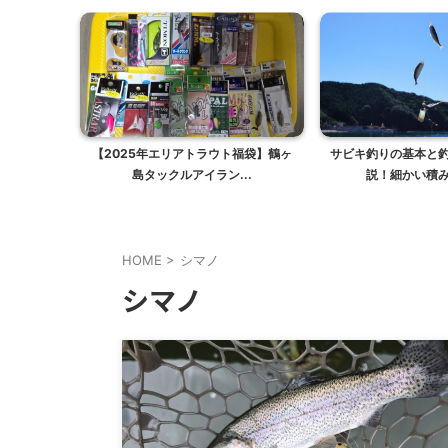
【2025年エリアトラウト福袋】鶴ヶ
サビキ釣りの基本と
島タックルアイラン...
説！細かい積み重
HOME
>
シマノ
シマノ