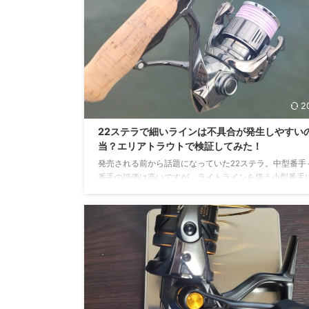
れているエリアトラウト用スプーンです。村田氏がプロ
スしたスプーンで昔からあるので知っている方も多いか
ません。 リンク ロールスイマーのバリエーション ロー
マーは大きく分けると2種類になります。もうひとつア
...
2
22ステラで細いラインは不具合が発生しやすい
当？エリアトラウトで検証してみた！
発売される前から話題になっていた22ステラ。中型番手
番手の評価は高いですが、ライトラインを扱う小型番手
穏な噂が・・・。ということで実際に使ってみてトラブ
生するのか検証してみました。 22ステラは不具合が多
話 22ステラは高い評価が聞こえる一方で不具合やトラ
いという話も聞きます。 試しに「22ステラ 不具合」
ルで調べると・・・ 22ステラのサジェスト ・22ステラ 
・22ステラ 不具合 多すぎ ・22ステラ 不具合 ベール な
様々な検索候補が出てきます ...