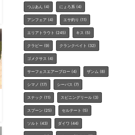
つぶあん
(4)
にょろ系
(4)
アンフェア
(4)
エサ釣り
(11)
エリアトラウト
(245)
キス
(5)
クラピー
(9)
クランクベイト
(32)
ゴメクサス
(4)
サーフェスエアーブロー
(4)
ザンム
(8)
シマノ
(17)
シーバス
(7)
スナック
(11)
スピニングリール
(3)
スプーン
(25)
セルテート
(5)
ソルト
(43)
ダイワ
(44)