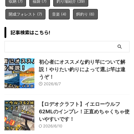
収納
(7)
福袋
(7)
釣り場紹介
(39)
開成フォレスト
(7)
音楽
(4)
餌釣り
(6)
記事検索はこちら!
初心者にオススメな釣り竿について解
説！やりたい釣りによって選ぶ竿は違
うぞ！
2026/6/7
【ロデオクラフト】イエローウルフ
62MLのインプレ！正直めちゃくちゃ使
いやすいです！
2026/6/10