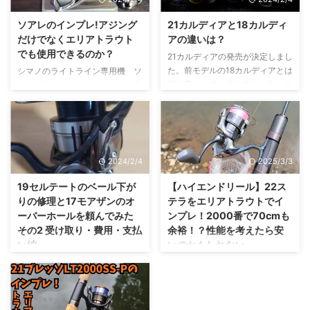
ソアレのインプレ!アジング
21カルディアと18カルディ
だけでなくエリアトラウト
アの違いは？
でも使用できるのか？
21カルディアの発売が決定しまし
た。前モデルの18カルディアとは
シマノのライトライン専用機 ソ
何が変わっているのでしょうか？
アレ。主にアジングをメインに考
見た目の違い 18カルディアは黒
えられた機種であり、3lb以下の
と銀の割と落ち着いたカラーでし
ラインを扱う事を前提に考えられ
た。21カルディアは黒とオレンジ
ていそうです。同じく3lb付近の
がベースになっており、高級感が
ラインを扱うエリアトラウトでも
あります。 リンク 現行のバリス
問題なく使用できるのか？実際に
2024/2/4
2025/3/3
ティックFWに近いカラーリング
使用してみてどうなのか？などソ
になっていますね。 リンク リン
アレをエリアトラウトで使ってみ
19セルテートのベール下が
【ハイエンドリール】22ス
ク ザ・ダイワって感じのカラー
たインプレ記事になります。 ソ
りの修理と17モアザンのオ
テラをエリアトラウトでイ
リングになっていますね。 エリ
アレとは ソアレはシマノから発
ーバーホールを頼んでみた
ンプレ！2000番で70cmも
アトラウトで使用するならイプリ
売されているスピニングリールに
その2 受け取り・費用・支払
余裕！？性能を考えたら安
ミやプレッソにもあいそうです。
なります。 アジングを中心にラ
い編
いのかもしれない・・・
ボディの変化 21カルディアは従
イトラインを使用することを前提
その1では発送までの手順を記事
何かと話題になっている22ステ
来のビス止めボディからモノコッ
に設計されたリールです。 ソア
にしましたが、その２では受け取
ラですが、私も実際に使ってみま
クボディに変 ...
レのスペック ソアレは500番か
りと実際に支払った金額について
した！18ステラを進化させた22
ら2500番までとあくま ...
書いていきたいと思います。 受
ステラですが、果たしてエリアト