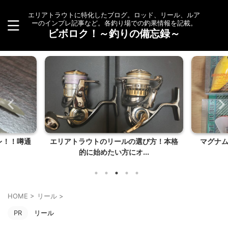
エリアトラウトに特化したブログ。ロッド、リール、ルア
ーのインプレ記事など。各釣り場での釣果情報を記載。
ビボロク！～釣りの備忘録～
び方！本格
マグナムクラピーってでかすぎない？
エリアト
.
HOME
>
リール
>
PR
リール