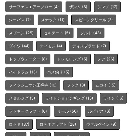
サーフェスエアーブロー
(4)
ザンム
(8)
シマノ
(17)
シーバス
(7)
スナック
(11)
スピニングリール
(3)
スプーン
(25)
セルテート
(5)
ソルト
(43)
ダイワ
(44)
ティモン
(4)
ディスプラウト
(7)
トップウォーター
(8)
トレモロング
(5)
ノア
(26)
ハイドラム
(13)
バス釣り
(5)
フィッシュオン王禅寺
(10)
フック
(3)
ムカイ
(15)
メタルジグ
(5)
ライトショアジギング
(13)
ライン
(16)
ラッキークラフト
(6)
リール
(50)
ルビアス
(6)
ロッド
(37)
ロデオクラフト
(28)
ヴァルケイン
(9)