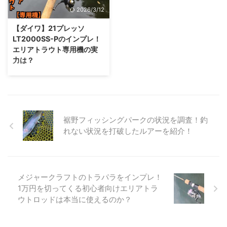
け取り方法 受け取り方法は発送
ラウトでも使用できるのか？とい
2026/3/12
した時の店舗で受け取ります。
うことで早速記事に行きます！
今回はコロナで休業もあったみた
22ステラとは？ 22ステラはシマ
【ダイワ】21プレッソ
いですが、大体1か月で修理・オ
ノから発売されているスピニング
LT2000SS-Pのインプレ！
ーバーホールは完了しました。
リールのハイエンド機種 みなさ
エリアトラウト専用機の実
（あくまでも参考です） 直接自
んご存じの通り、22ステラはシ
力は？
宅等に発送されるわけではないの
マノから発売されている「現在の
エリアトラウトブログなのにこの
で注意です笑 支払い方法 店舗で
最高峰のリール」です。基本的に
リールを取り扱わないのはおかし
受け取った時に支払います。キャ
リールの選択肢としてはシマノか
いということでインプレしてみま
スティングではキャッシュレスも
ダイワしかないのでその中のフラ
した！汎用機と専用機でどれぐら
対応してたので今回はそちらで支
グシップであるステラは間違いな
い違うのか正直に書いていきま
払いました。 実際にかかった金
く日本一、世界一に値するリール
裾野フィッシングパークの状況を調査！釣
す！ 21プレッソとは？ 21プレッ
額 実際にそれぞれかかった金額
だと思います。 22ステ ...
れない状況を打破したルアーを紹介！
ソはダイワから発売されているエ
...
リアトラウト専用リールになりま
す。専用機ならではの細かなチュ
ーニングが行われているのが大き
な特徴です。 また、外観につい
メジャークラフトのトラパラをインプレ！
てはダイワのプレッソシリーズの
1万円を切ってくる初心者向けエリアトラ
特徴である黒とオレンジを基調と
ウトロッドは本当に使えるのか？
したものとなっています。 リン
ク 21プレッソのスペック 21プレ
ッソは2種類のバリエーションで