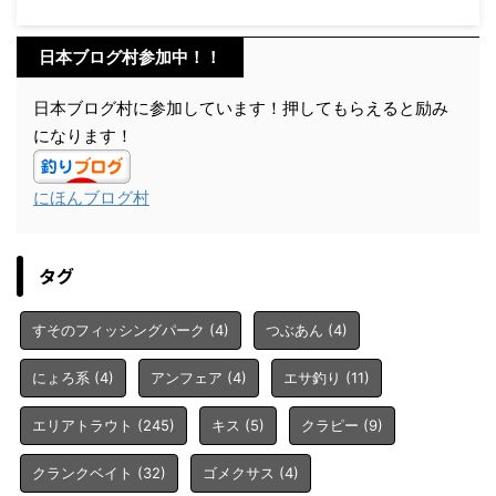
日本ブログ村参加中！！
日本ブログ村に参加しています！押してもらえると励み
になります！
にほんブログ村
タグ
すそのフィッシングパーク
(4)
つぶあん
(4)
にょろ系
(4)
アンフェア
(4)
エサ釣り
(11)
エリアトラウト
(245)
キス
(5)
クラピー
(9)
クランクベイト
(32)
ゴメクサス
(4)