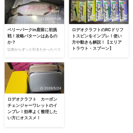
年 トラウトアイランド 福袋の 内
容 スプーン編 スプーンについて
は 同じシリーズのものが 6枚入っ
2026/1/26
2026/5/24
ていました。入っていたのは サ
ウリブの シャース ピー 0.2g でし
ベリーパークin鹿留に初挑
ロデオクラフトのRCドリフ
た。 商品名 参考価格 シャース
戦！攻略パターンはあるの
トスピンをインプレ！使い
ピー 0.2gサウリブ ¥528 ハイパ
か？
方や動きも解説！【エリア
ワーウォブンロール アクション
トラウト・スプーン】
以前からずっと行きたかったベリ
スプーン。 圧倒的 水押し からな
ーパーク鹿留さんの方に行ってき
ロデオクラフトからかなり尖った
る強波動 で 高活性のマスはもち
ました！グーグルの口コミがあん
（個性的な）ルアーが発売されま
ろん ニュートラル のマスまでも
まり良くない（昔は良かった）等
した。その名はRCドリフトスピ
...
が多かったので少し心配でしたが
ン！！名前だけだとピンとこない
結果は如何に？ ベリーパーク鹿
かもしれませんがエリアトラウト
留とは？ ベリーパーク鹿留は山
用スプーンになります。今まであ
2026/5/24
梨県にある管理釣り場です。 名
りそうで無かった形状とその特徴
前の通りタックルベリーが運営し
的な動きでリアクションバイトを
ロデオクラフト カーボン
ています。王禅寺にもあるので関
誘発させる能力が高いスプーンで
チェンジャーワレットのイ
東民にはそこまで違和感は無いか
した。実際に使ってみての感想と
ンプレ！効率よく整理した
もしれませんね。 結構山奥にあ
注意事項、実際釣れるのかをまと
い方にオススメ！
るので車で行くことになるのです
めてみたのでぜひ見て行ってくだ
新世代のスプーンワレット。それ
が、途中の道が狭い場所があるの
さい！！ RCドリフトスピンと
がロデオクラフトのカーボンチェ
で注意しましょう。また、かなり
は？ RCドリフトスピンはロデオ