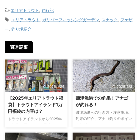
-
エリアトラウト
,
釣行記
-
エリアトラウト
,
ガリバーフィッシングガーデン
,
スナック
,
フェザ
ー
,
釣り場紹介
関連記事
2026/1/26
2025/3/3
【2025年エリアトラウト福
磯津漁港での釣果！アナゴ
袋】トラウトアイランド1万
が釣れる！
円福袋の内容は？
磯津漁港への行き方・注意事項。
釣果の紹介。アナゴ釣りのポイン
トラウトアイランドから2025年
トなど。
の福袋が 届いたので 早速 レビュ
ー していきたいと思います!!今年
は 一体どんな内容なのか? 2025