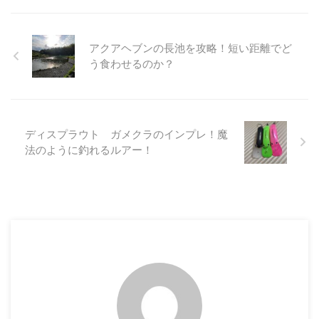
ンジャーワレットです。普通のス
敷地が広く、池が道路を挟んで両
クラフトから発売されているスプ
プーンワレットとは違い、箱型な
側にあるので車での移動が必須に
ーンです。 弓角の動きを金属に
ので一体どのぐらいのスプーンが
...
落とし込み・・・となっていま ...
アクアヘブンの長池を攻略！短い距離でど
入るのか？使用感など気になって
う食わせるのか？
いる方もいると思うので今回はこ
ちらについてインプレしていきた
いと思います！！ スプーンワレ
ットとは？ カーボンチェンジャ
ーワレットに行く前に軽くスプー
ディスプラウト ガメクラのインプレ！魔
ンワレットについて解説しておき
法のように釣れるルアー！
ます。 従来のスプーンワレット
は財布のような形状をしており、
そこにスプーンを掛けていくこと
で収納してきます。収納できる量
についてはワレットの大きさに依
...