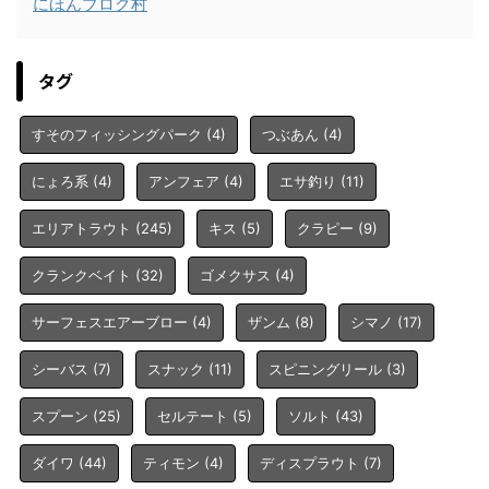
にほんブログ村
タグ
すそのフィッシングパーク
(4)
つぶあん
(4)
にょろ系
(4)
アンフェア
(4)
エサ釣り
(11)
エリアトラウト
(245)
キス
(5)
クラピー
(9)
クランクベイト
(32)
ゴメクサス
(4)
サーフェスエアーブロー
(4)
ザンム
(8)
シマノ
(17)
シーバス
(7)
スナック
(11)
スピニングリール
(3)
スプーン
(25)
セルテート
(5)
ソルト
(43)
ダイワ
(44)
ティモン
(4)
ディスプラウト
(7)