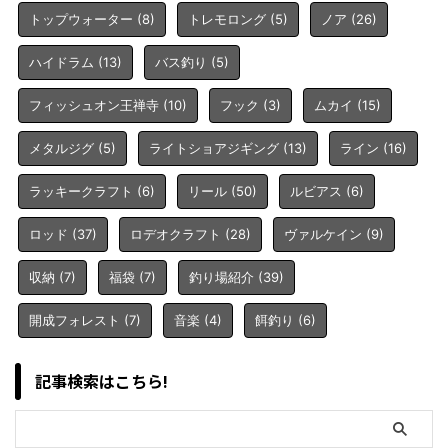
トップウォーター
(8)
トレモロング
(5)
ノア
(26)
ハイドラム
(13)
バス釣り
(5)
フィッシュオン王禅寺
(10)
フック
(3)
ムカイ
(15)
メタルジグ
(5)
ライトショアジギング
(13)
ライン
(16)
ラッキークラフト
(6)
リール
(50)
ルビアス
(6)
ロッド
(37)
ロデオクラフト
(28)
ヴァルケイン
(9)
収納
(7)
福袋
(7)
釣り場紹介
(39)
開成フォレスト
(7)
音楽
(4)
餌釣り
(6)
記事検索はこちら!