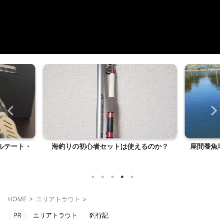
は使えるのか？
座間養魚場(アメイズトラウトエリア)を
フ
攻略！ゆっくりエ...
HOME
>
エリアトラウト
>
PR
エリアトラウト
釣行記