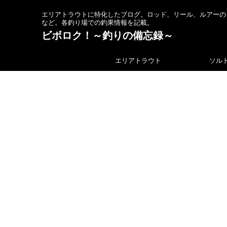
エリアトラウトに特化したブログ。ロッド、リール、ルアーの
など。各釣り場での釣果情報を記載。
ビボロク！～釣りの備忘録～
エリアトラウト
ソル