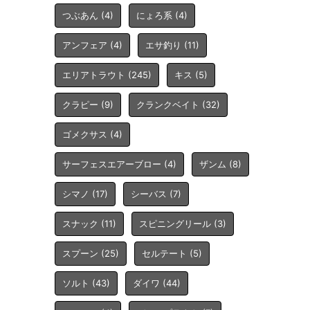
つぶあん
(4)
にょろ系
(4)
アンフェア
(4)
エサ釣り
(11)
エリアトラウト
(245)
キス
(5)
クラピー
(9)
クランクベイト
(32)
ゴメクサス
(4)
サーフェスエアーブロー
(4)
ザンム
(8)
シマノ
(17)
シーバス
(7)
スナック
(11)
スピニングリール
(3)
スプーン
(25)
セルテート
(5)
ソルト
(43)
ダイワ
(44)