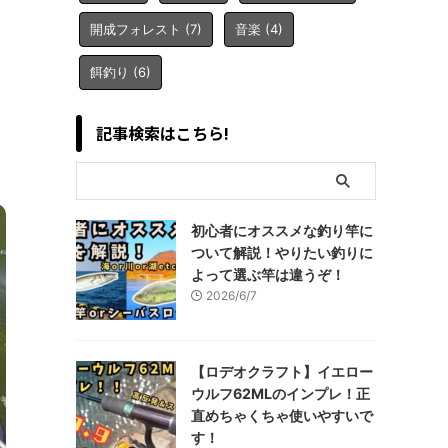
開成フォレスト
(7)
音楽
(4)
餌釣り
(6)
記事検索はこちら!
初心者にオススメな釣り竿に
ついて解説！やりたい釣りに
よって選ぶ竿は違うぞ！
2026/6/7
【ロデオクラフト】イエロー
ウルフ62MLのインプレ！正
直めちゃくちゃ使いやすいで
す！