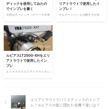
つです。それでは種類ごとに紹介
スはダイワの入門用スピニングリ
ディックを使用してみたの
リアトラウトで使用したイ
していきます。 ロッド TROUT
ールになります。 リンク 価格帯
でインプレを書く
ンプレ！
X・N TROUT X・Nはダイワのエ
は歴代9000円前後となってお
今回は久々にシマノのリールを使
セルテートといえば耐久力があ
リアトラウトロッドの中で最も安
り、1万円を切ってくる感じです
ってみたのでインプレ記事になり
る、剛性が高いリールという印象
いシリーズになります。 ワンラ
ね。 ダイワの汎用スピニングリ
ます。 エリアトラウトで使用し
があると思います。そのセルテー
ンク上の外観、スペックを備えた
ールのランク付けとしては レブ
ましたが、実際の使用感について
トを繊細なエリアトラウトの釣り
ハイパフォーマンスエリアトラウ
ロス→レガリス→フリームス→カ
書いていきます。 19ストラディ
でも使えるのか？今回はそれを検
トロッド ワンポイントの赤が目
ルディア・・・ という感じなの
ックとは？ 19ストラディックは
証してみたいと思います。 リン
を引くシ ...
で機種としてはあまりランク ...
シマノのミドルクラスのスピニン
ク セルテートをエリアトラウト
2024/2/4
グリールになります。 ミドルク
で使う理由 きっかけは元々セル
ラスのリールながらシマノの最新
テートをシーバス用に持ってい
ルビアスLT2500-XHをエリ
技術が搭載されています。 総合
て、なんとなくルビアスと巻き比
アトラウトで使用したイン
的なスペックとしては耐久性を重
べていた時でした。 セルテート
プレ
視したステラの廉価版だといえま
とルビアスの巻き感を比べてみる
もうそろそろエリアトラウトのシ
す。 ちなみに「19」は通称で
と、セルテートの方が巻き感は滑
ーズンも終わりそうです。今回は
2019年に発売されているからそ
らかでした。 私の中ではルビア
エリアトラウトでメイン機種とし
う呼ばれている事が多いです。
スがサラサラ系に対して、セルテ
て使用したルビアスLT2500-XH
前のモデルは2016年発売にされ
ートはヌメヌメ系の感覚でした。
のインプレをしたいと思います。
ていたので16ストラデ ...
そしてセルテートの方が巻きが軽
ルビアスLTとは ルビアスはダイ
い ...
エリアトラウトでバリスティックのインプ
ワから発売されているミドルクラ
レ！ルビアスの影に隠れた名機？違いは？
スのリールになります。 LTは