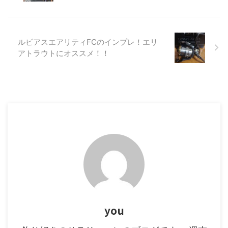
Light(軽量)&Tough(タフ)の略
で、2018年からのダイワの新コ
ンセプトになります。 リンク 特
徴 重量 ルビアスLTの特徴といえ
ルビアスエアリティFCのインプレ！エリ
ば軽さになります。 フラグシッ
アトラウトにオススメ！！
プのイグジストよりも軽いのはか
なり衝撃的でした。 エリアトラ
ウトではキャスト回数が ...
you