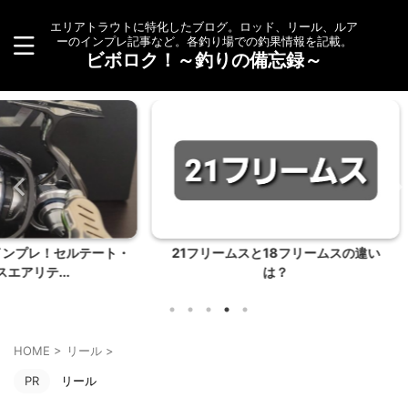
エリアトラウトに特化したブログ。ロッド、リール、ルア
ーのインプレ記事など。各釣り場での釣果情報を記載。
ビボロク！～釣りの備忘録～
ルテート・
21フリームスと18フリームスの違い
秋の開成
は？
HOME
>
リール
>
PR
リール