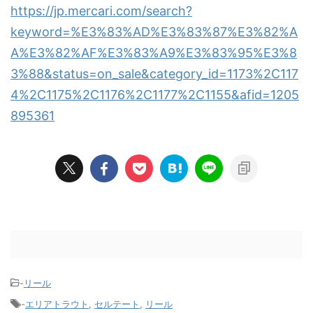
https://jp.mercari.com/search?
keyword=%E3%83%AD%E3%83%87%E3%82%A
A%E3%82%AF%E3%83%A9%E3%83%95%E3%8
3%88&status=on_sale&category_id=1173%2C117
4%2C1175%2C1176%2C1177%2C1155&afid=1205
895361
-
リール
-
エリアトラウト
,
セルテート
,
リール