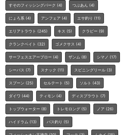
すそのフィッシングパーク
(4)
つぶあん
(4)
にょろ系
(4)
アンフェア
(4)
エサ釣り
(11)
エリアトラウト
(245)
キス
(5)
クラピー
(9)
クランクベイト
(32)
ゴメクサス
(4)
サーフェスエアーブロー
(4)
ザンム
(8)
シマノ
(17)
シーバス
(7)
スナック
(11)
スピニングリール
(3)
スプーン
(25)
セルテート
(5)
ソルト
(43)
ダイワ
(44)
ティモン
(4)
ディスプラウト
(7)
トップウォーター
(8)
トレモロング
(5)
ノア
(26)
ハイドラム
(13)
バス釣り
(5)
フィッシュオン王禅寺
(10)
フック
(3)
ムカイ
(15)