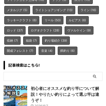
メタルジグ
(5)
ライトショアジギング
(13)
ライン
(16)
ラッキークラフト
(6)
リール
(50)
ルビアス
(6)
ロッド
(37)
ロデオクラフト
(28)
ヴァルケイン
(9)
収納
(7)
福袋
(7)
釣り場紹介
(39)
開成フォレスト
(7)
音楽
(4)
餌釣り
(6)
記事検索はこちら!
初心者にオススメな釣り竿について解
説！やりたい釣りによって選ぶ竿は違
うぞ！
2026/6/7