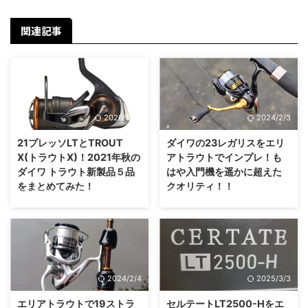
関連記事
2026/1/26
2024/2/3
21プレッソLTとTROUT
ダイワの23レガリスをエリ
X(トラウトX)！2021年秋の
アトラウトでインプレ！も
ダイワ トラウト新製品５品
はや入門機を遥かに超えた
をまとめてみた！
クオリティ！！
2021年9月にダイワからエリアト
23レガリスは皆さん触ってみま
ラウト製品が発売されます！ダイ
したか？私は実際に触ってかなり
ワ製品、エリアをこのブログをよ
驚きました。「この値段でこのク
く記事にしているのでこれは記事
オリティのリールが出てくるの
にするしかない！！ということで
か！」と。 今回は実際に使って
本題に行きます笑 注目の商品は
みて上位機種との差と本当に使え
2024/2/4
2025/3/3
５つ！ 2021年秋、ダイワから発
るのかを検証した記事になりま
売されるトラウト関連の商品は５
す。 23レガリスとは？ 23レガリ
エリアトラウトで19ストラ
セルテートLT2500-Hをエ