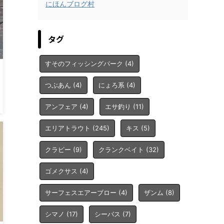
にほんブログ村
タグ
すそのフィッシングパーク
(4)
つぶあん
(4)
にょろ系
(4)
アンフェア
(4)
エサ釣り
(11)
エリアトラウト
(245)
キス
(5)
クラピー
(9)
クランクベイト
(32)
ゴメクサス
(4)
サーフェスエアーブロー
(4)
ザンム
(8)
シマノ
(17)
シーバス
(7)