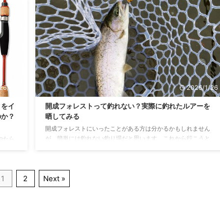
は派手
つで大きさ25mmという小さめなルアーになります。 バリエー
めで
ションはHF、F、S、SSと4種類あり、カラーも豊富にありま
 派手な
す。 リンク 動き スマッシュは小刻みにウォブリングし、わり
これは
とキビキビした動きをします。トレモロングやザンムとは対極
にあるようなルアーです。 巻き速度に対応する ...
26/1/26
2026/1/26
クをイ
開成フォレストって釣れない？実際に釣れたルアーを
のか？
晒してみる
開成フォレストにいったことがある方は分かるかもしれません
が、簡単には釣れない釣り場だと思います。これから行こうと
やたら
思っている方の参考になればと思い、今回は釣れたルアーを書
ップス
いていきます。 使用タックル ルアーだけ分かっても参考になり
モデル
にくいと思うので参考までに使用タックルを書いておきます。
た目は
1
2
Next »
ロッド ムカイ エアースティック AS – 1622 XUL スーパーレガ
ー？信
ーレ ロッド ムカイ ステップスティック リール ダイワ ルビ
います
アス LT2500-XH ライン クレハ シーガーフロロマイスター
になり
4lb 関連記事はこち ...