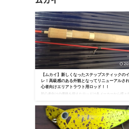
20
【ムカイ】新しくなったステップスティックの
レ！高級感のある外観となってリニューアルさ
心者向けエリアトラウト用ロッド！！
初心者向けの価格を抑えたロッドは各メーカーから様々
ます。シマノやダイワはもちろん、次点で有名なのはメ
クラフトやアブガルシアでしょうか？ もちろん有名所の
ーのロッドを使うのも間違いありません。 ただ、専門メ
が発売するロッドも中々侮ることはできません！今回紹
「ステップスティック」はエリアトラウトを専門とする
ー「ムカイ」から発売されているロッドです。このムカ