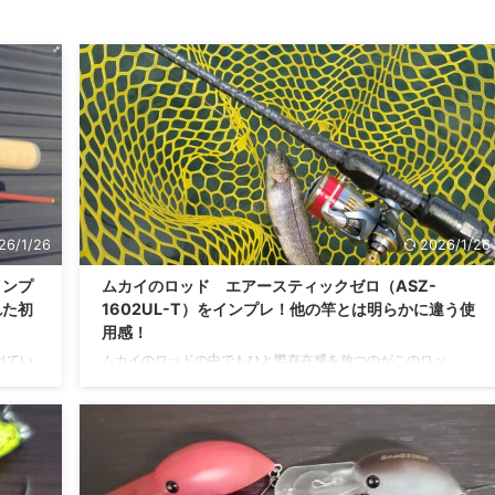
26/1/26
2026/1/26
インプ
ムカイのロッド エアースティックゼロ（ASZ-
れた初
1602UL-T）をインプレ！他の竿とは明らかに違う使
用感！
出てい
ムカイのロッドの中でもひと際存在感を放つのがこのロッ
ジャー
ド・・・エアースティックゼロ。見た目もそうですが、実際に
メーカ
使ってみたら他の竿とは明らかに違う使用感のロッドでした。
ーカー
「どんなロッドなの？」と気になっている方のためにも今回は
介する
エアースティックゼロのインプレ記事になります！ ムカイと
メーカ
は？ ムカイは主にエリアトラウト商品を扱うメーカーになりま
イとい
す。 ザンムやつぶあん、トレモなどエリアトラウトでは有名な