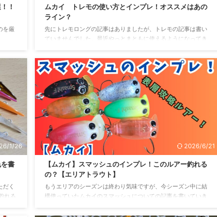
選！！
ムカイ トレモの使い方とインプレ！オススメはあの
ライン？
のを厳
先にトレモロングの記事はありましたが、トレモの記事は書い
ていませんでした。最近やっとまともに使えるようになってき
たので今回はトレモについての記事になります。 トレモとは？
トレモはムカイから発売されているプラグです。 ミノーとクラ
ンクベイトの中間のような形状をしているのが特徴です。 ダウ
ンサイズ版やトレモロングなどの派生系も様々出ていますが、
そのベースになっているのがトレモになります。 今回は派生系
の話はしません(長くなるので笑)
https://biborokukkk.com/tremo-long/ ト ...
26/1/26
2026/6/21
色を書
【ムカイ】スマッシュのインプレ！このルアー釣れる
の？【エリアトラウト】
ただく
もうエリアのシーズンは終わり気味ですが、今シーズン中に結
釣れる
構使っていたムカイのスマッシュについての記事を書いていき
てます
ます。 スマッシュとは スマッシュはムカイから発売されている
。 私
エリアトラウト用のプラグになります。 トレモシリーズのひと