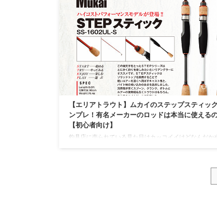
の使用頻度が高いカラーはこちら！ 私はプラグに関して
な色のほうが釣れるイメージなので、こんなカラーが多
す。 リンク リンク リンク 派手なカラーを選ぶメリット
カラーを選ぶメリットはルアー自体が見やすい事です。 
釣り人目線と魚目線でもあります。 クリア、ステ ...
20
【エリアトラウト】ムカイのステップスティッ
ンプレ！有名メーカーのロッドは本当に使える
【初心者向け】
釣具店に売られている見た目はカッコイイけどなんだか
安いエリアトラウト用ロッド・・・それがムカイのステ
ティック。お値段は7000円前後とシマノやダイワの専用
とさほど変わらない（なんなら安い）ロッドです。「見
いいけど本当に使えるの？」「ムカイってどんなメーカ
用できるの？」など様々な疑問が浮かんでくるかとは思
が、入手する機会ができたので忖度無しのインプレ記事
ます。※ネタバレですがこのロッド、ガチです。