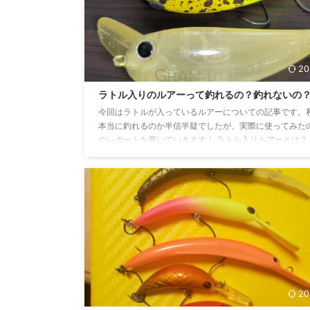
うメーカー、他のジャンルの釣りではあまり聞かない名
しれませんがエリアトラウト業界の中ではかなり有名な
ー ...
20
ラトル入りのルアーって釣れるの？釣れないの
今回はラトルが入っているルアーについての記事です。
本当に釣れるのか半信半疑でしたが、実際に使ってみた
のレポートを書いていきます！ ラトル入りルアーとは？
入りルアーとはガラス玉などがボディ内に入っており、
た時に音がなるルアーの事です。この音で魚にアピール
わせることを得意にしています。 ボディにモデル名が印
ている場合はそこでラトル入り・無しを判断できます。 
て同じモデルに見えますが・・・ 実はラトル入りモデル
ます（ベルのマークで判断） 本当にラトルが入っている ..
20