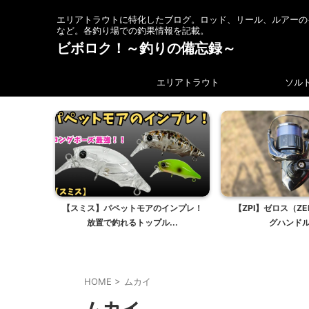
エリアトラウトに特化したブログ。ロッド、リール、ルアーの
など。各釣り場での釣果情報を記載。
ビボロク！～釣りの備忘録～
エリアトラウト
ソル
【スミス】パペットモアのインプレ！
【ZPI】ゼロス（ZE
放置で釣れるトップル...
グハンドル 
HOME
>
ムカイ
ムカイ