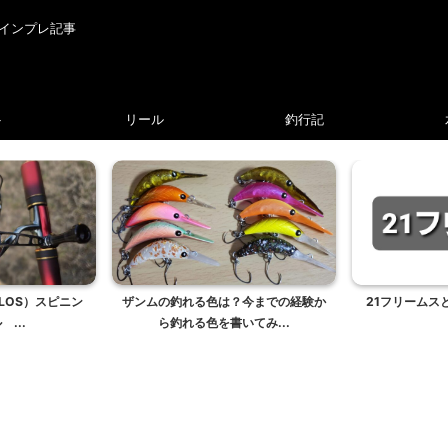
インプレ記事
ト
リール
釣行記
LOS）スピニン
ザンムの釣れる色は？今までの経験か
21フリームス
...
ら釣れる色を書いてみ...