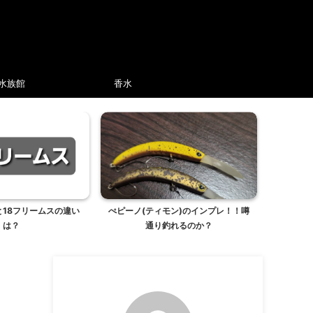
水族館
香水
と18フリームスの違い
ぺピーノ(ティモン)のインプレ！！噂
は？
通り釣れるのか？