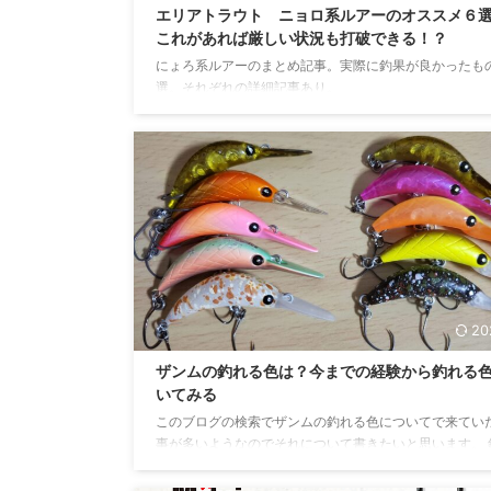
エリアトラウト ニョロ系ルアーのオススメ６
これがあれば厳しい状況も打破できる！？
にょろ系ルアーのまとめ記事。実際に釣果が良かったも
選。それぞれの詳細記事あり。
20
ザンムの釣れる色は？今までの経験から釣れる
いてみる
このブログの検索でザンムの釣れる色についてで来てい
事が多いようなのでそれについて書きたいと思います。 
色はこれ！ 最近タックル整理をしたので、手持ちが減っ
笑 ですが、残っているのは実績のあるカラーばかりです