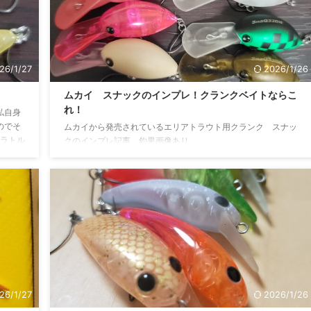
前かも
ルアーを多数出しているので知っている方も多いのではないで
メーカ
しょうか？ https://biborokukkk.com/ ...
26/1/27
2026/1/26
？
ムカイ スナックのインプレ！クランクベイトならこ
れ！
私自身
のでそ
ムカイから発売されているエリアトラウト用クランク スナッ
 ラトル
クのインプレ記事。釣果画像あり。
動かし
して食
字され
一見全
もあり
.
26/1/27
2026/1/26