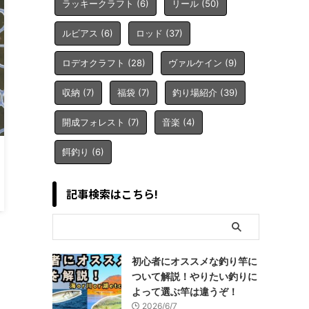
ラッキークラフト
(6)
リール
(50)
ルビアス
(6)
ロッド
(37)
ロデオクラフト
(28)
ヴァルケイン
(9)
収納
(7)
福袋
(7)
釣り場紹介
(39)
開成フォレスト
(7)
音楽
(4)
餌釣り
(6)
記事検索はこちら!
初心者にオススメな釣り竿に
ついて解説！やりたい釣りに
よって選ぶ竿は違うぞ！
2026/6/7