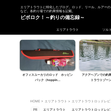
エリアトラウトに特化したブログ。ロッド、リール、ルアーの
など。各釣り場での釣果情報を記載。
ビボロク！～釣りの備忘録～
エリアトラウト
ソル
オフィスユーカリのロッド ホッピン
アクアヘブンでの釣
パック（hoppin...
トラウトゾーンで
HOME
>
エリアトラウト
>
エリアトラウトロッドレビ
PR
エリアトラウト
エリアトラウトロッドレビ