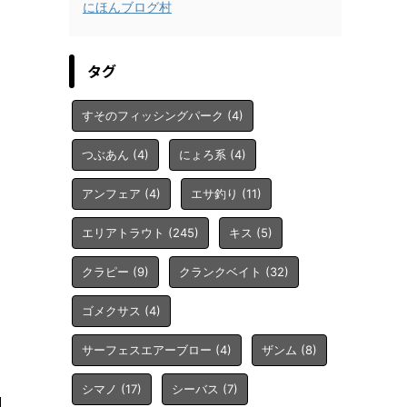
にほんブログ村
タグ
すそのフィッシングパーク
(4)
つぶあん
(4)
にょろ系
(4)
アンフェア
(4)
エサ釣り
(11)
エリアトラウト
(245)
キス
(5)
クラピー
(9)
クランクベイト
(32)
ゴメクサス
(4)
サーフェスエアーブロー
(4)
ザンム
(8)
シマノ
(17)
シーバス
(7)