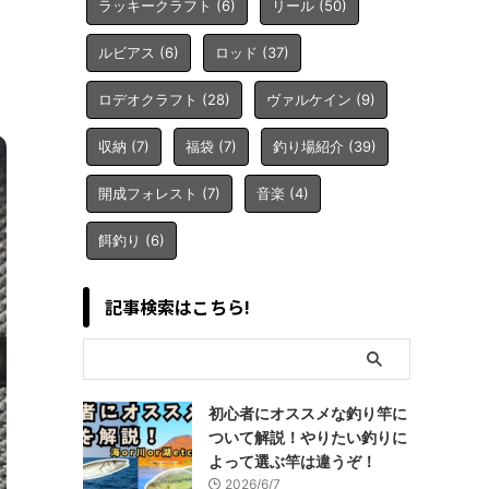
ラッキークラフト
(6)
リール
(50)
ルビアス
(6)
ロッド
(37)
ロデオクラフト
(28)
ヴァルケイン
(9)
収納
(7)
福袋
(7)
釣り場紹介
(39)
開成フォレスト
(7)
音楽
(4)
餌釣り
(6)
記事検索はこちら!
初心者にオススメな釣り竿に
ついて解説！やりたい釣りに
よって選ぶ竿は違うぞ！
2026/6/7