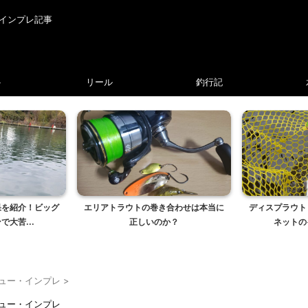
インプレ記事
ト
リール
釣行記
果を紹介！ビッグ
エリアトラウトの巻き合わせは本当に
ディスプラウト
大苦...
正しいのか？
ネットの
ュー・インプレ
>
ュー・インプレ